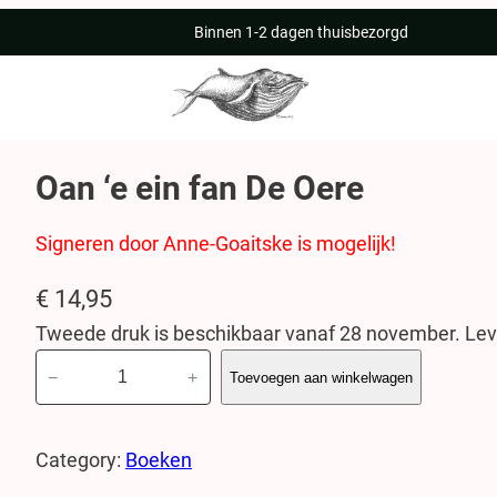
Binnen 1-2 dagen thuisbezorgd
Oan ‘e ein fan De Oere
Signeren door Anne-Goaitske is mogelijk!
€
14,95
Tweede druk is beschikbaar vanaf 28 november. Leve
O
−
+
Toevoegen aan winkelwagen
a
n
‘
Category:
Boeken
e