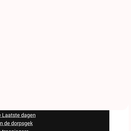
oeken
 Laatste dagen
n de dorpsgek