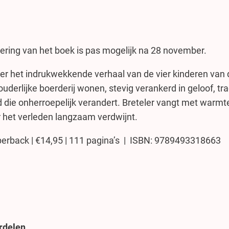
e
e
l
ring van het boek is pas mogelijk na 28 november.
h
e
er het indrukwekkende verhaal van de vier kinderen van de
i
derlijke boerderij wonen, stevig verankerd in geloof, tr
d
 die onherroepelijk verandert. Breteler vangt met warmte
er het verleden langzaam verdwijnt.
aperback | €14,95 | 111 pagina’s | ISBN: 9789493318663
ordelen