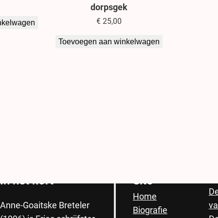
dorpsgek
€
25,00
nkelwagen
Toevoegen aan winkelwagen
Anne-Goaitske
Breteler
B
In het kort
Site
De
Home
va
Anne-Goaitske Breteler
Biografie