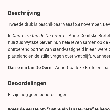
Beschrijving
Tweede druk is beschikbaar vanaf 28 november. Leve
In
Oan ‘e ein fan De Oere
vertelt Anne-Goaitske Bretel
hun zus Wytske bleven hun hele leven samen op de ou
ontroerend portret van standvastigheid in een wereld
platteland en de stille vragen over wat blijft, wanne
Oan ‘e ein fan De Oere
| Anne-Goaitske Breteler | p
Beoordelingen
Er zijn nog geen beoordelingen.
Wees de eerste om “Oan ‘e ein fan De Oere” te beo