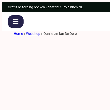
Ga
Gratis bezorging boeken vanaf 22 euro binnen NL
naar
de
inhoud
Home
»
Webshop
»
Oan ‘e ein fan De Oere