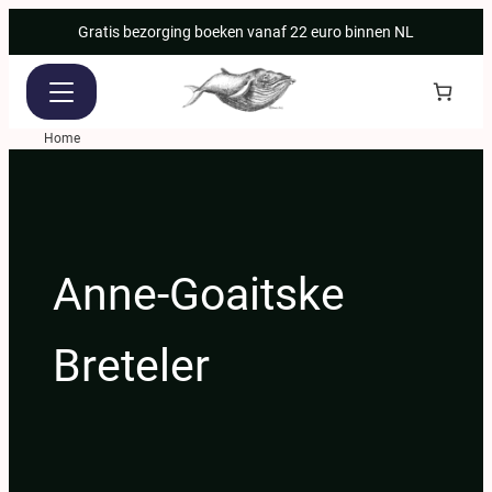
Ga
Gratis bezorging boeken vanaf 22 euro binnen NL
naar
de
inhoud
Home
Anne-Goaitske
Breteler