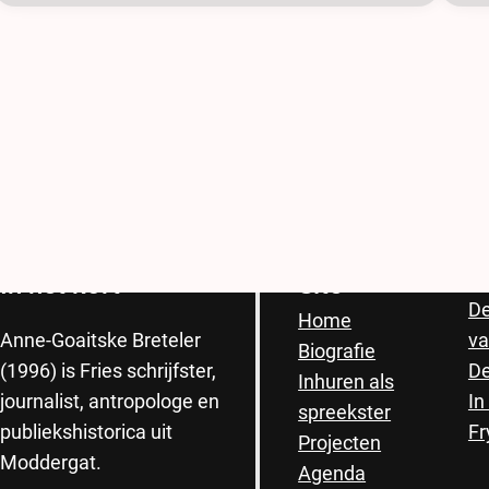
Anne-Goaitske
Breteler
B
In het kort
Site
De
Home
va
Anne-Goaitske Breteler
Biografie
De
(1996) is Fries schrijfster,
Inhuren als
In
journalist, antropologe en
spreekster
Fr
publiekshistorica uit
Projecten
Moddergat.
Agenda