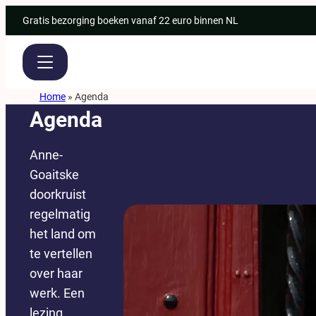
Ga
Gratis bezorging boeken vanaf 22 euro binnen NL
naar
de
inhoud
Home
»
Agenda
Agenda
Anne-
Goaitske
doorkruist
regelmatig
het land om
te vertellen
over haar
werk. Een
lezing,