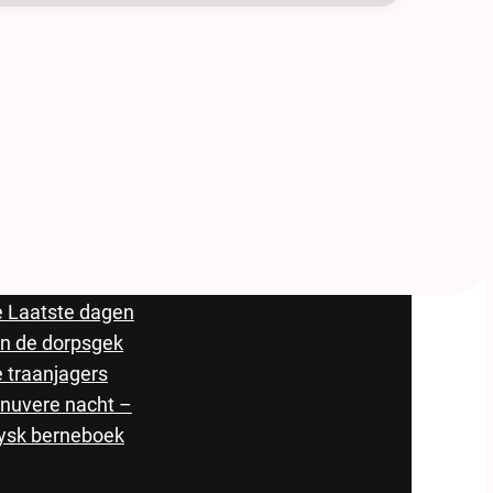
oeken
 Laatste dagen
n de dorpsgek
 traanjagers
 nuvere nacht –
ysk berneboek